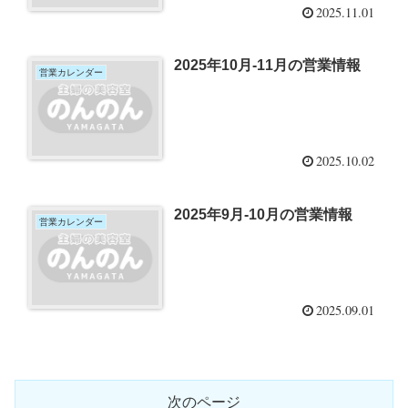
2025.11.01
2025年10月-11月の営業情報
営業カレンダー
2025.10.02
2025年9月-10月の営業情報
営業カレンダー
2025.09.01
次のページ