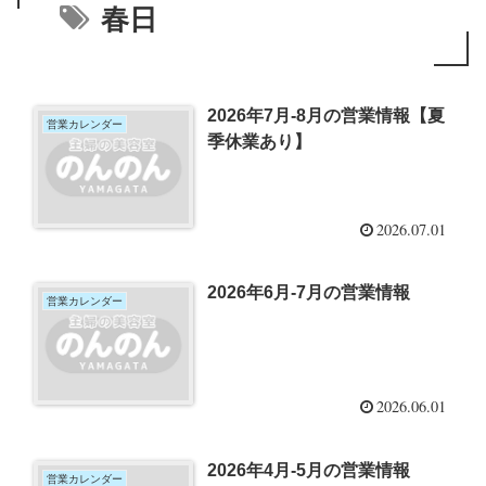
春日
2026年7月-8月の営業情報【夏
営業カレンダー
季休業あり】
2026.07.01
2026年6月-7月の営業情報
営業カレンダー
2026.06.01
2026年4月-5月の営業情報
営業カレンダー