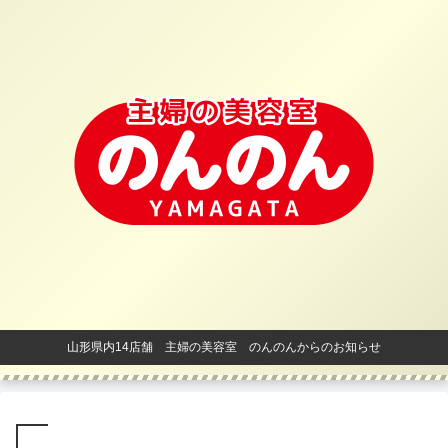
山形県内14店舗 主婦の美容室 のんのんからのお知らせ