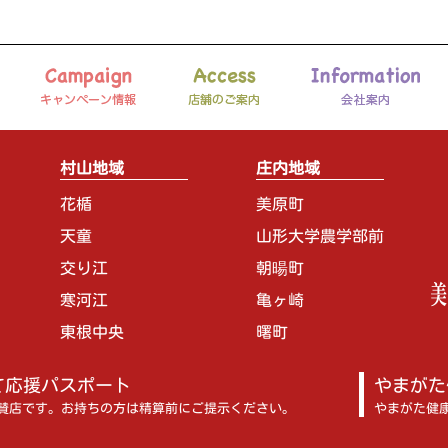
村山地域
庄内地域
花楯
美原町
天童
山形大学農学部前
交り江
朝暘町
寒河江
亀ヶ崎
東根中央
曙町
て応援パスポート
やまがた
賛店です。お持ちの方は精算前にご提示ください。
やまがた健