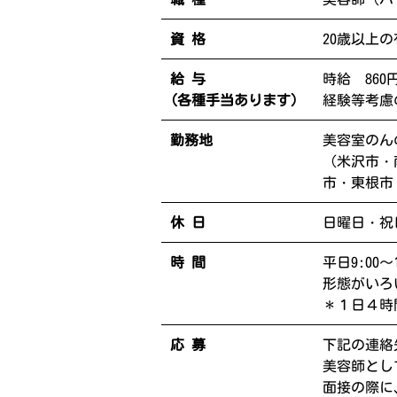
資 格
20歳以上
給 与
時給 860
(各種手当あります）
経験等考慮
勤務地
美容室のん
（米沢市・
市・東根市
休 日
日曜日・祝
時 間
平日9:00～
形態がいろ
＊１日４時
応 募
下記の連絡
美容師とし
面接の際に