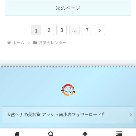
次のページ
次
2
3
…
7
1
へ
ホーム
営業カレンダー
天然ヘナの美容室 アッシュ南小岩フラワーロード店