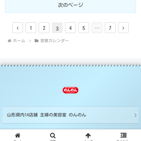
次のページ
前
次
1
2
4
5
…
7
3
へ
へ
ホーム
営業カレンダー
山形県内14店舗 主婦の美容室 のんのん
©Crystal Group