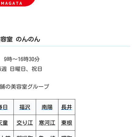
容室 のんのん
9時～16時30分
毎週 日曜日、祝日
店舗の美容室グループ
春日
福沢
南陽
長井
天童
交り江
寒河江
東根