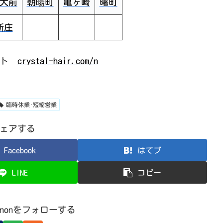
大前
朝暘町
亀ヶ崎
曙町
新庄
イト
crystal-hair.com/n
臨時休業･短縮営業
ェアする
Facebook
はてブ
LINE
コピー
nonnonをフォローする