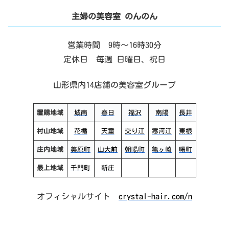
主婦の美容室 のんのん
営業時間 9時～16時30分
定休日 毎週 日曜日、祝日
山形県内14店舗の美容室グループ
置賜地域
城南
春日
福沢
南陽
長井
村山地域
花楯
天童
交り江
寒河江
東根
庄内地域
美原町
山大前
朝暘町
亀ヶ崎
曙町
最上地域
千門町
新庄
オフィシャルサイト
crystal-hair.com/n