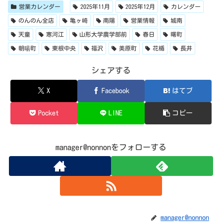
営業カレンダー
2025年11月
2025年12月
カレンダー
のんのん全店
亀ヶ崎
南陽
営業情報
城南
天童
寒河江
山形大学農学部前
春日
曙町
朝暘町
東根中央
福沢
美原町
花楯
長井
シェアする
X
Facebook
はてブ
Pocket
LINE
コピー
manager@nonnonをフォローする
manager@nonnon