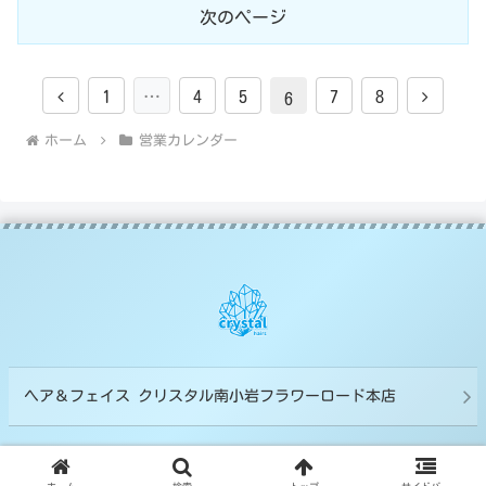
次のページ
前
次
1
…
4
5
7
8
6
へ
へ
ホーム
営業カレンダー
ヘア＆フェイス クリスタル南小岩フラワーロード本店
©Crystal Group