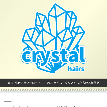
東京･小岩フラワーロード ヘア&フェイス クリスタルからのお知らせ