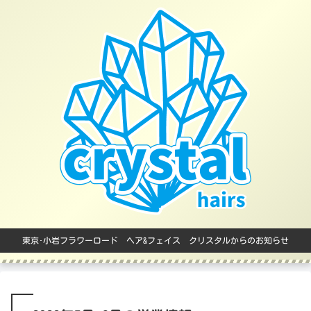
東京･小岩フラワーロード ヘア&フェイス クリスタルからのお知らせ