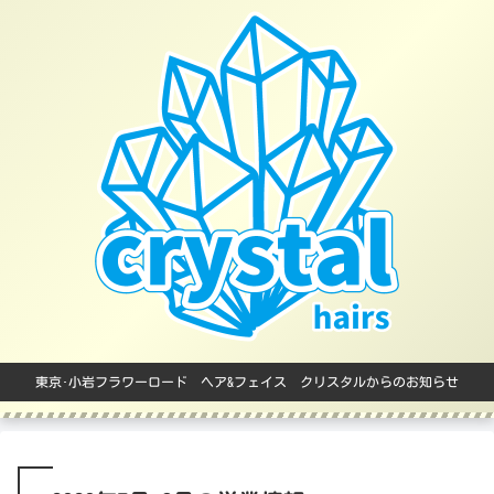
東京･小岩フラワーロード ヘア&フェイス クリスタルからのお知らせ