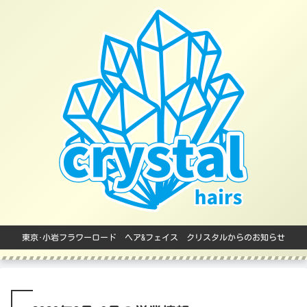
東京･小岩フラワーロード ヘア&フェイス クリスタルからのお知らせ