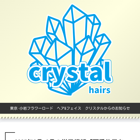
東京･小岩フラワーロード ヘア&フェイス クリスタルからのお知らせ